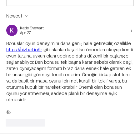
Newest
Katie Syewart
Apr 27
Bonuslar oyun deneyimini daha geniş hale getirebilir, özellikle 
https://bizbet.io/tr
 gibi alanlarda şartları önceden okuyup kendi 
oyun tarzına uygun olanı seçince daha düzenli bir başlangıç 
sağlanabiliyor. Ben bonusu tek başına karar sebebi olarak değil, 
zaten oynayacağım formatı biraz daha esnek hale getiren ek 
bir unsur gibi görmeyi tercih ederim. Örneğin birkaç slot turu 
ya da basit bir masa oyunu için net kurallı bir teklif varsa, bu 
oturuma küçük bir hareket katabilir. Önemli olan bonusun 
oyunu yönetmemesi, sadece planlı bir deneyime eşlik 
etmesidir.
👍
Like
Reply