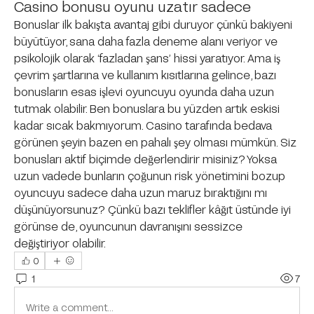
Casino bonusu oyunu uzatır sadece
Bonuslar ilk bakışta avantaj gibi duruyor çünkü bakiyeni 
büyütüyor, sana daha fazla deneme alanı veriyor ve 
psikolojik olarak ‘fazladan şans’ hissi yaratıyor. Ama iş 
çevrim şartlarına ve kullanım kısıtlarına gelince, bazı 
bonusların esas işlevi oyuncuyu oyunda daha uzun 
tutmak olabilir. Ben bonuslara bu yüzden artık eskisi 
kadar sıcak bakmıyorum. Casino tarafında bedava 
görünen şeyin bazen en pahalı şey olması mümkün. Siz 
bonusları aktif biçimde değerlendirir misiniz? Yoksa 
uzun vadede bunların çoğunun risk yönetimini bozup 
oyuncuyu sadece daha uzun maruz bıraktığını mı 
düşünüyorsunuz? Çünkü bazı teklifler kâğıt üstünde iyi 
görünse de, oyuncunun davranışını sessizce 
değiştiriyor olabilir.
0
1
7
Write a comment...