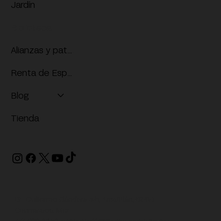
Jardín
Biblioteca
Alianzas y patrocinios
Renta de Espacios
Blog
Tienda
Dr. Guillermo Gándara s/n, Amatitlán, 62410
Cuernavaca, Mor.
777 608 3350
contacto@mmacjuansoriano.org