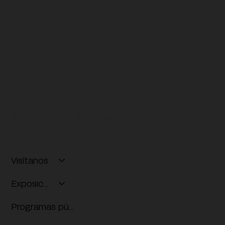
BIBLIOTECA
: MARTES A SÁBADO
10:00 A 18:00 H
ENTRADA GRATUITA
ESTACIONAMIENTO:
MARTES A DOMINGO
10:00 A 18:00 H
ENTRADA GRATUITA EN TU VISITA
TECHADO Y CON SEGURIDAD
ACCESO POR LA ENTRADA PRINCIPAL
Visítanos
Exposiciones
Programas públicos