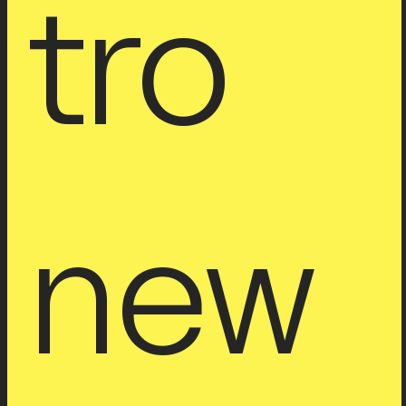
tro 
new