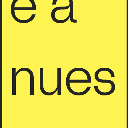
e a 
nues