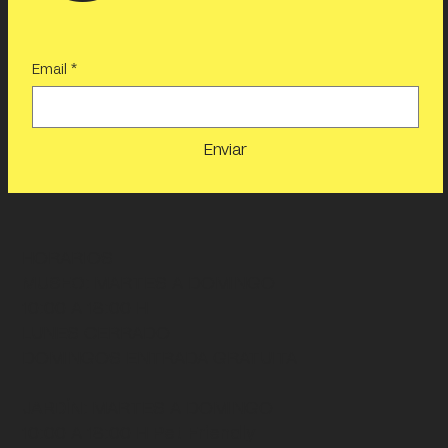
Email
*
Enviar
HORARIOS
MUSEO
: MARTES A DOMINGO
10:00 A 18:00 H
LUNES CERRADO
DOMINGOS ENTRADA GRATUITA
JARDÍN
: MARTES A DOMINGO
10:00 A 18:00 H
Pet Friendly