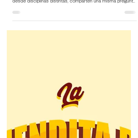
Cristo Contel
26 mar
1 min de lectura
Del Volumen al Objeto
Esta exposición reúne a Uli Solner, Eric Ledoux y Andrea
Emde, tres artistas europeos radicados en Morelos que,
desde disciplinas distintas, comparten una misma pregunta:
¿cómo puede la materia convertirse en lenguaje? Uli Solner
presenta escultura. En su obra, el volumen es tensión y
equilibrio. La forma se construye desde la estructura, pero
también desde la intuición. El metal y los materiales sólidos
no buscan imponerse; se organizan para revelar una energía
contenida, un