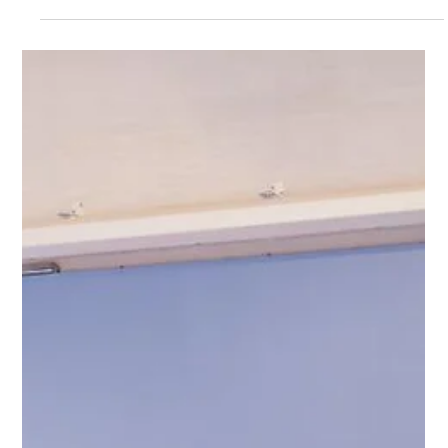
Jungle de Yutaka Sone
Yutaka Sone no fue siempre un artista enfocado en la
pintura, como se podría intuir al visitar la presente
exposición en el MMAC. En efecto, Yutaka Sone emerge
dentro del panorama conceptual de la década de 1990,
cuando el mundo del arte se encaminaba hacia una
globalización sin precedentes de sus formas y narrativas.
Formado como arquitecto en Japón, país que atravesaba
entonces un milagro económico, pronto intuye la
necesidad de emanciparse del provincialismo cultural que
c