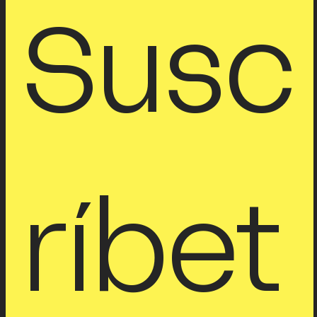
Pamela Robles y María Olivera
1 ago 2025
7 min de lectura
Javier Ocampo: Visita de estudio
De la obra de Javier Ocampo destacan muchas cosas: los
medios, los temas y la impronta que nos genera al verla.
Susc