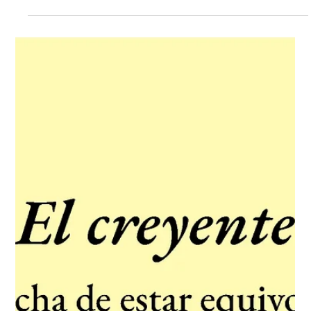
Mónica Gutiérrez
28 nov 2025
2 min de lectura
La conservación como desafío en la
intervención del arte contemporáneo
La conservación de arte contemporáneo resulta una tarea
compleja desde la creación artística actual, debido a la
aplicación y experimentación con los materiales, el
reconocimiento e identificación, por lo tanto, la
metodología empleada en la conservación de la obra de
arte contemporánea es distinta a la utilizada en el arte
tradicional que han planteado una situación que parece no
tener un fácil consenso y genera cierta disputa teórica.
Dentro de este parámetro nos preguntamo