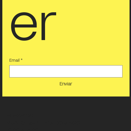
slett
er