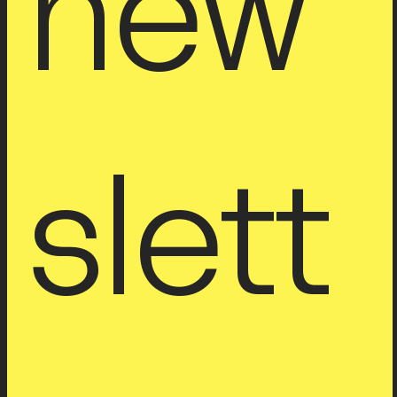
tro 
new