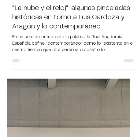
Arlette González
24 abr
3 min de lectura
"La nube y el reloj": algunas pinceladas
históricas en torno a Luis Cardoza y
Aragón y lo contemporáneo
En un sentido estricto de la palabra, la Real Academia
Española define “contemporáneo” como lo “existente en el
mismo tiempo que otra persona o cosa” o lo
“perteneciente o relativo al tiempo o época en que se vive”.
La situación se complica cuando se habla de arte
contemporáneo mexicano. Lo contemporáneo en México,
artísticamente hablando, abarca fechas extremas que van
desde finales de los años treinta del siglo pasado, con el
grupo de personajes de letras y artes denominado