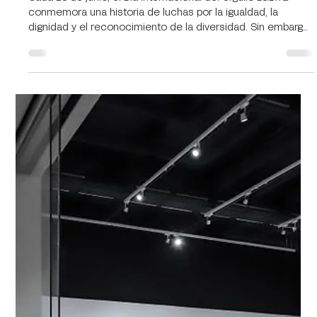
Cada 28 de junio, el Día Internacional del Orgullo LGBTIQ+
conmemora una historia de luchas por la igualdad, la
dignidad y el reconocimiento de la diversidad. Sin embargo,
más allá de la reivindicación de derechos, esta fecha
también invita a reflexionar sobre los cambios culturales
que han transformado la manera en que entendemos la
identidad, los afectos y la noción de comunidad. En ese
proceso, el arte contemporáneo ha desempeñado un papel
fundamental. A lo largo de las úl