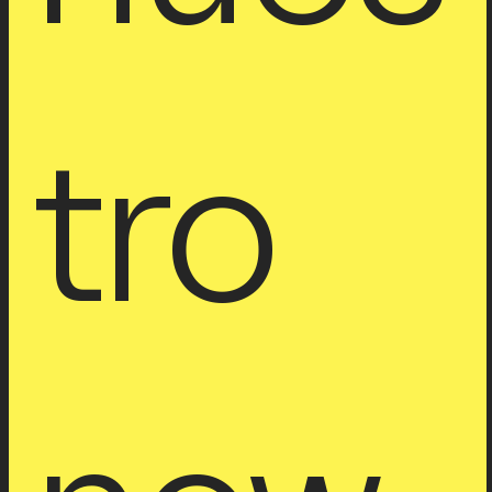
e a 
nues