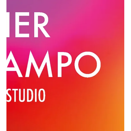
Hay en la poesía y en el arte un tiempo compartido, el de la
pausa. En ocasiones, miramos las piezas con el mismo
detenimiento con que se percibe un poema de Gloria
Gervitz cuando escribe “Desde esas palabras te hablo /
desde el pensamiento y la idea del pensamiento / desde ti
y el principio que emana de ti / desde el deseo de llegar
hacia ti” o de Susana Villalba y su “Como el mar el deseo /
es movimiento / que comienza donde parece / acabar. /
Inútil seducción y sin embargo