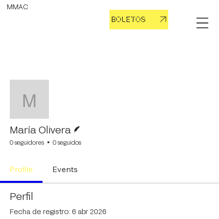
MMAC
BOLETOS
Más
Seguir
María Olivera
Escritor
María Olivera
0 seguidores
0 seguidos
Profile
Events
Perfil
Fecha de registro: 6 abr 2026