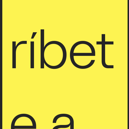
ríbet
e a 