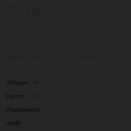
10:00 A 18:00 H
ENTRADA GRATUITA
ESTACIONAMIENTO:
MARTES A DOMINGO
10:00 A 18:00 H
ENTRADA GRATUITA EN TU VISITA
TECHADO Y CON SEGURIDAD
ACCESO POR LA ENTRADA PRINCIPAL
Visítanos
Exposiciones
Programas públicos
Jardín