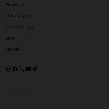
Biblioteca
Alianzas y patrocinios
Renta de Espacios
Blog
Tienda
Dr. Guillermo Gándara s/n, Amatitlán, 62410
Cuernavaca, Mor.
777 608 3350
contacto@mmacjuansoriano.org
Términos y condiciones