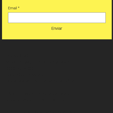
Email
*
Enviar
HORARIOS
MUSEO
: MARTES A DOMINGO
10:00 A 18:00 H
LUNES CERRADO
DOMINGOS ENTRADA GRATUITA
JARDÍN
: MARTES A DOMINGO
10:00 A 18:00 H
Pet Friendly
BIBLIOTECA
: MARTES A SÁBADO