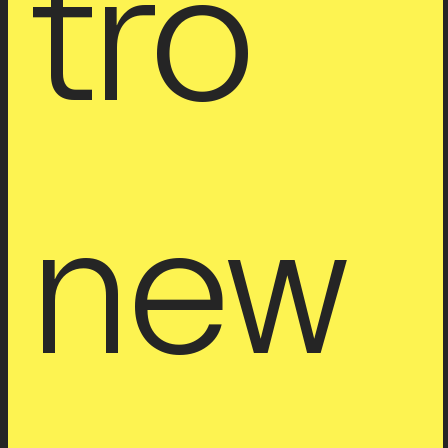
tro 
new