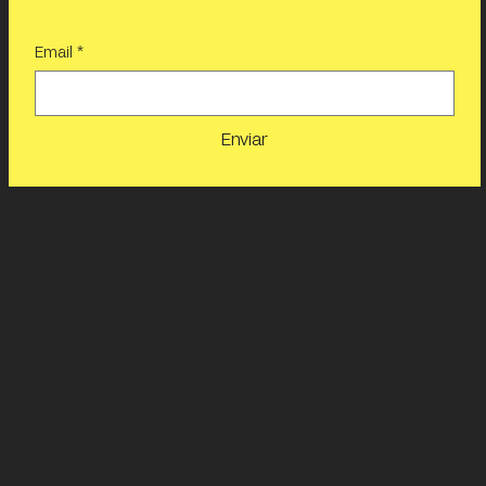
Email
*
Enviar
HORARIOS
MUSEO
: MARTES A DOMINGO
10:00 A 18:00 H
LUNES CERRADO
DOMINGOS ENTRADA GRATUITA
JARDÍN
: MARTES A DOMINGO
10:00 A 18:00 H
Pet Friendly