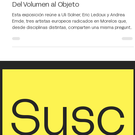
26 mar
1 min de lectura
Del Volumen al Objeto
Esta exposición reúne a Uli Solner, Eric Ledoux y Andrea
Emde, tres artistas europeos radicados en Morelos que,
desde disciplinas distintas, comparten una misma pregunta:
¿cómo puede la materia convertirse en lenguaje? Uli Solner
presenta escultura. En su obra, el volumen es tensión y
equilibrio. La forma se construye desde la estructura, pero
también desde la intuición. El metal y los materiales sólidos
no buscan imponerse; se organizan para revelar una energía
contenida, un
Susc