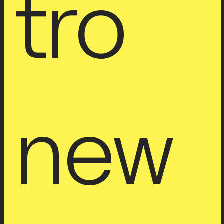
tro 
new