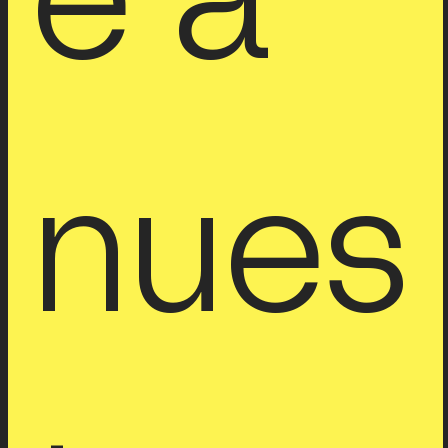
e a 
nues