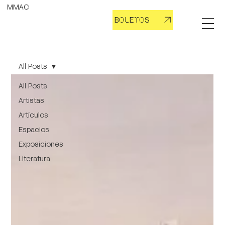
MMAC
BOLETOS
All Posts
All Posts
Artistas
Artículos
Espacios
Exposiciones
Literatura