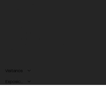
BIBLIOTECA
: MARTES A SÁBADO
10:00 A 18:00 H
ENTRADA GRATUITA
ESTACIONAMIENTO:
MARTES A DOMINGO
10:00 A 18:00 H
ENTRADA GRATUITA EN TU VISITA
TECHADO Y CON SEGURIDAD
ACCESO POR LA ENTRADA PRINCIPAL
Visítanos
Exposiciones
Programas públicos