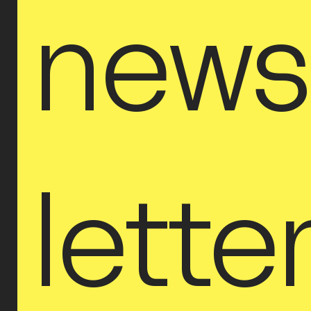
new
lette