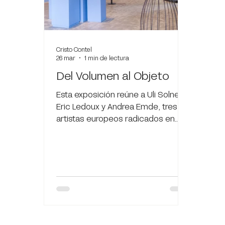
Cristo Contel
26 mar
1 min de lectura
Del Volumen al Objeto
Esta exposición reúne a Uli Solner,
Eric Ledoux y Andrea Emde, tres
artistas europeos radicados en
Morelos que, desde disciplinas
distintas, comparten una misma
pregunta: ¿cómo puede la materia
convertirse en lenguaje? Uli Solner
presenta escultura. En su obra, el
volumen es tensión y equilibrio. La
forma se construye desde la
estructura, pero también desde la