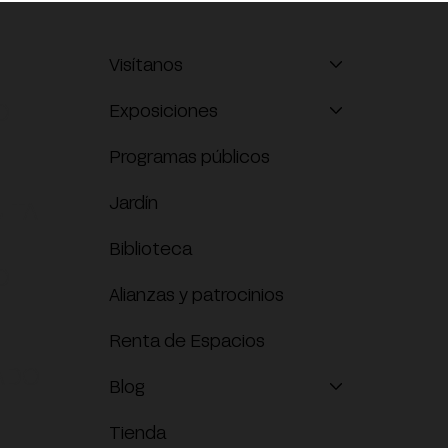
Visítanos
O
Exposiciones
Programas públicos
Jardín
ITA
Biblioteca
O
Alianzas y patrocinios
Renta de Espacios
ADO
Blog
Tienda