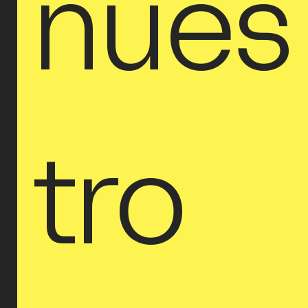
nues
tro 