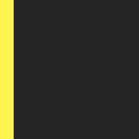
ESTACIONAMIENTO:
MARTES
DOMINGO
10:00 A 18:00 H
ENTRADA GRATUITA EN TU
VISITA
TECHADO Y CON SEGURIDA
ACCESO POR LA ENTRADA
PRINCIPAL