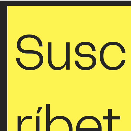
intuición. El metal y los materiales
sólidos no buscan imponerse; se
organizan para revelar una energía
contenida, un
Susc
ríbet