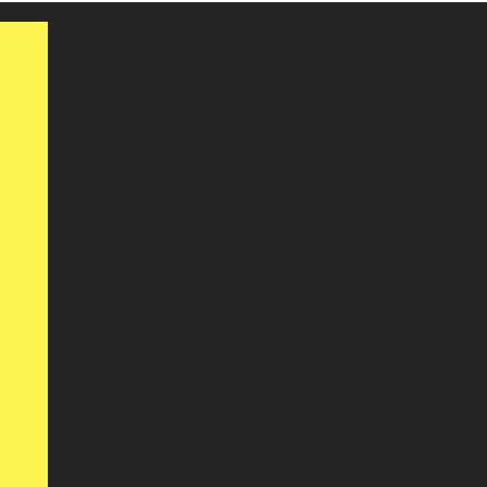
HORARIOS
MUSEO
: MARTES A DOMING
10:00 A 18:00 H
LUNES CERRADO
DOMINGOS ENTRADA GRATU
JARDÍN
: MARTES A DOMING
10:00 A 18:00 H
Pet Friendly
BIBLIOTECA
: MARTES A SÁB
10:00 A 18:00 H
ENTRADA GRATUITA