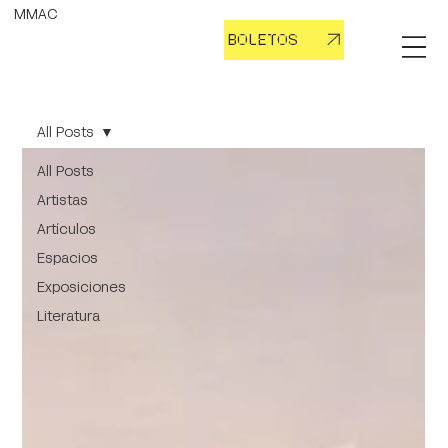
MMAC
BOLETOS
All Posts
All Posts
Artistas
Artículos
Espacios
Exposiciones
Literatura