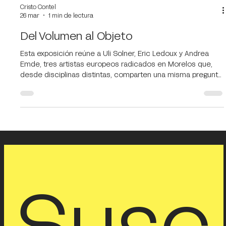
Cristo Contel
26 mar
1 min de lectura
Del Volumen al Objeto
Esta exposición reúne a Uli Solner, Eric Ledoux y Andrea
Emde, tres artistas europeos radicados en Morelos que,
desde disciplinas distintas, comparten una misma pregunta:
¿cómo puede la materia convertirse en lenguaje? Uli Solner
presenta escultura. En su obra, el volumen es tensión y
equilibrio. La forma se construye desde la estructura, pero
también desde la intuición. El metal y los materiales sólidos
no buscan imponerse; se organizan para revelar una energía
contenida, un