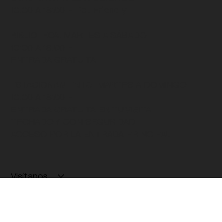
JARDÍN
: MARTES A DOMINGO
10:00 A 18:00 H
Pet Friendly
BIBLIOTECA
: MARTES A SÁBADO
10:00 A 18:00 H
ENTRADA GRATUITA
ESTACIONAMIENTO:
MARTES A DOMINGO
10:00 A 18:00 H
ENTRADA GRATUITA EN TU VISITA
TECHADO Y CON SEGURIDAD
ACCESO POR LA ENTRADA PRINCIPAL
Visítanos
Exposiciones