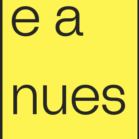
e a 
nues