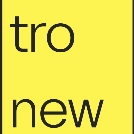
tro 
new