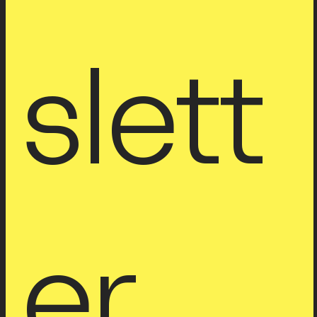
slett
er