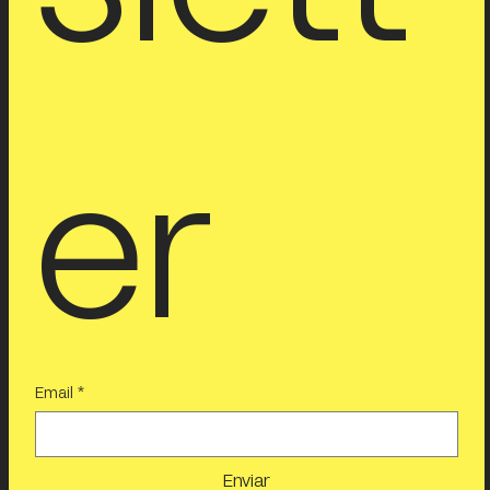
er
Email
*
Enviar