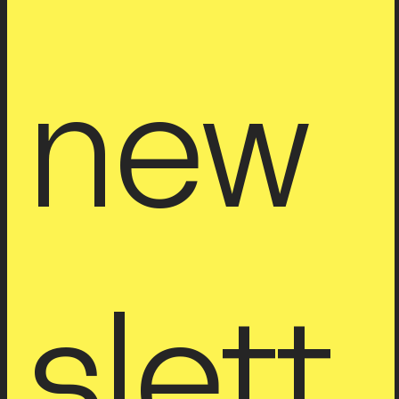
new
slett