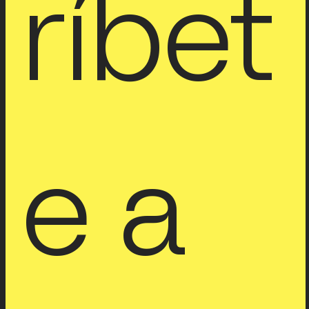
ríbet
e a 