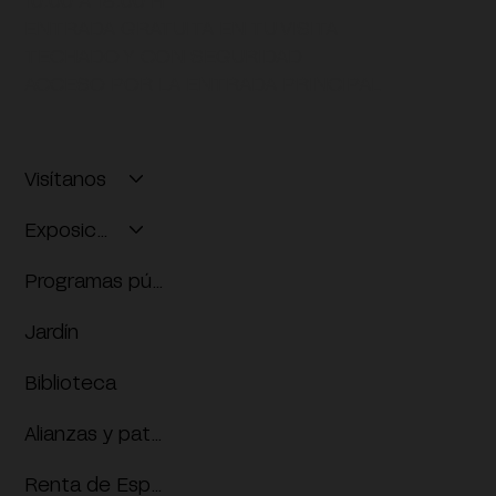
10:00 A 18:00 H
ENTRADA GRATUITA EN TU VISITA
TECHADO Y CON SEGURIDAD
ACCESO POR LA ENTRADA PRINCIPAL
Visítanos
Exposiciones
Programas públicos
Jardín
Biblioteca
Alianzas y patrocinios
Renta de Espacios