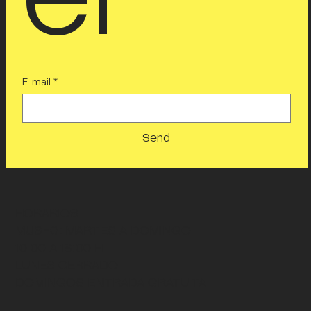
E-mail
*
Send
HORARIOS
MUSEO
: MARTES A DOMINGO
10:00 A 18:00 H
LUNES CERRADO
DOMINGOS ENTRADA GRATUITA