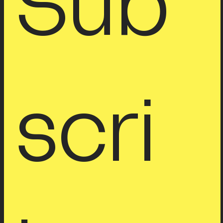
Sub
scri