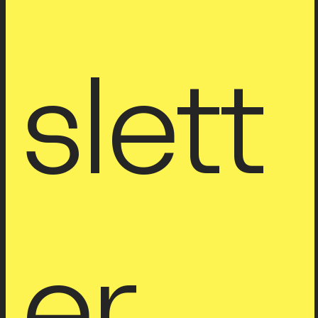
slett
er