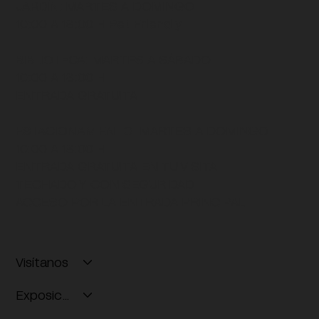
JARDÍN
: MARTES A DOMINGO
10:00 A 18:00 H
Pet Friendly
BIBLIOTECA
: MARTES A SÁBADO
10:00 A 18:00 H
ENTRADA GRATUITA
ESTACIONAMIENTO:
MARTES A DOMINGO
10:00 A 18:00 H
ENTRADA GRATUITA EN TU VISITA
TECHADO Y CON SEGURIDAD
ACCESO POR LA ENTRADA PRINCIPAL
Visítanos
Exposiciones