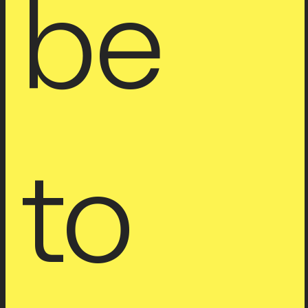
be 
to 