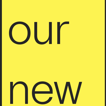
our 
new