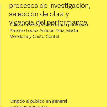
procesos de investigación,
selección de obra y
vigencia del performance
Conversatorio y Visita Guiada participan:
Pancho López, Yunuen Díaz, MaGa
Mendoza y Cristo Contel
Dirigido al público en general
De 10:30 a 12:30 H