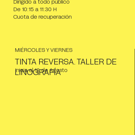
Dirigido a todo público
De 10:15 a 11:30 H
Cuota de recuperación
MIÉRCOLES Y VIERNES
TINTA REVERSA. TALLER DE
Inicia el 12 de Agosto
LINOGRAFÍA