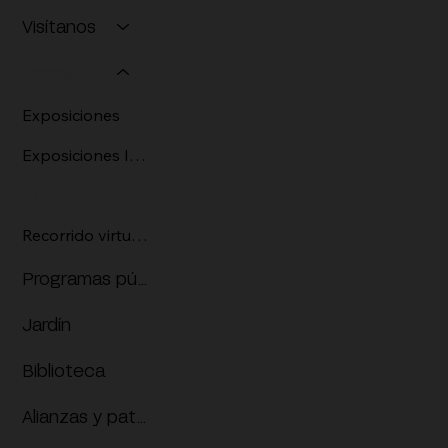
Visítanos
Exposiciones
Exposiciones
Exposiciones Itinerantes
Exposiciones pasadas
Recorrido virtual 3D
Programas públicos
Jardín
Biblioteca
Alianzas y patrocinios