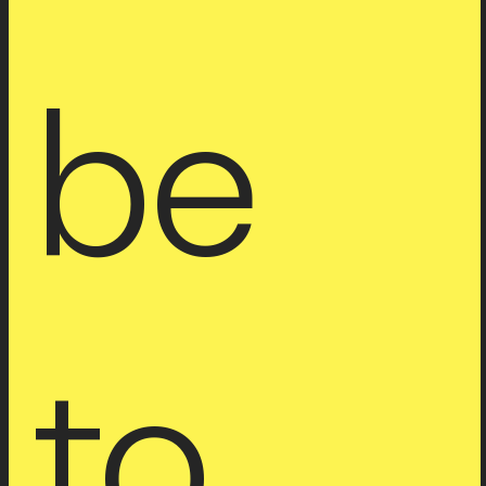
be 
to 