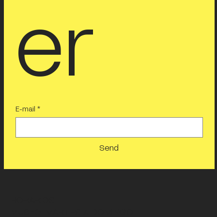
er
E-mail
*
Send
HORARIOS
MUSEO
: MARTES A DOMINGO