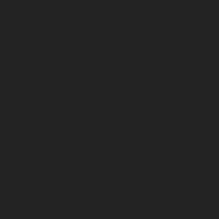
10:00 A 18:00 H
LUNES CERRADO
DOMINGOS ENTRADA GRATUITA
JARDÍN
: MARTES A DOMINGO
10:00 A 18:00 H
Pet Friendly
BIBLIOTECA
: MARTES A SÁBADO
10:00 A 18:00 H
ENTRADA GRATUITA
ESTACIONAMIENTO:
MARTES A DOMINGO
10:00 A 18:00 H
ENTRADA GRATUITA EN TU VISITA
TECHADO Y CON SEGURIDAD
ACCESO POR LA ENTRADA PRINCIPAL