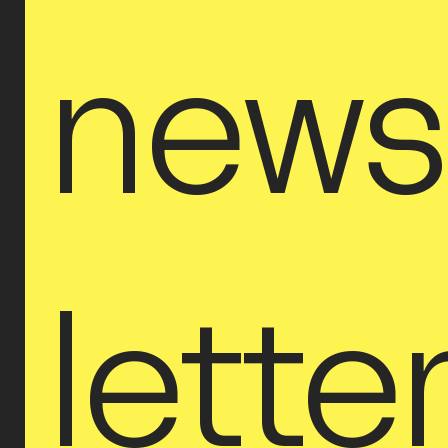
new
lette