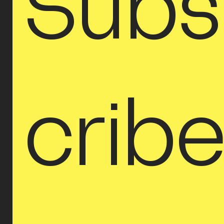
Subs
crib