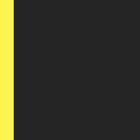
LUNES CERRADO
DOMINGOS ENTRADA GRATU
JARDÍN
: MARTES A DOMING
10:00 A 18:00 H
Pet Friendly
e
BIBLIOTECA
: MARTES A SÁB
10:00 A 18:00 H
ENTRADA GRATUITA
ESTACIONAMIENTO:
MARTES
DOMINGO
10:00 A 18:00 H
ENTRADA GRATUITA EN TU