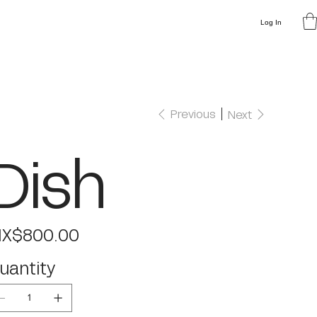
Log In
Previous
Next
Dish
e
X$800.00
uantity