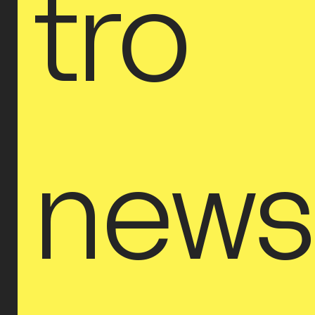
tro 
new