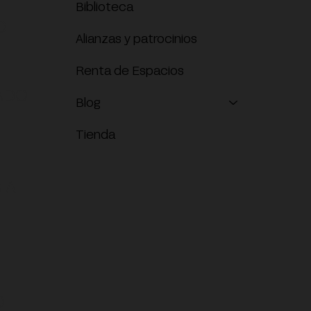
Biblioteca
O
Alianzas y patrocinios
Renta de Espacios
ADO
Blog
Tienda
 A
D