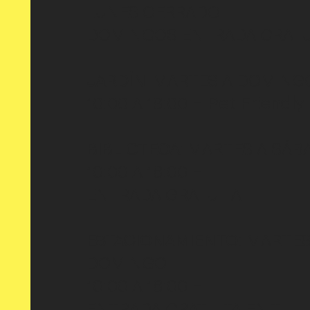
LUNES CERRADO
DOMINGOS ENTRADA GRATU
JARDÍN
: MARTES A DOMING
10:00 A 18:00 H
Pet Friendly
BIBLIOTECA
: MARTES A SÁB
10:00 A 18:00 H
ENTRADA GRATUITA
ESTACIONAMIENTO:
MARTES
DOMINGO
10:00 A 18:00 H
ENTRADA GRATUITA EN TU