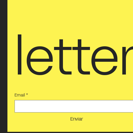
lette
Email
*
Enviar