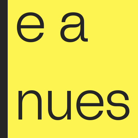
e a 
nues