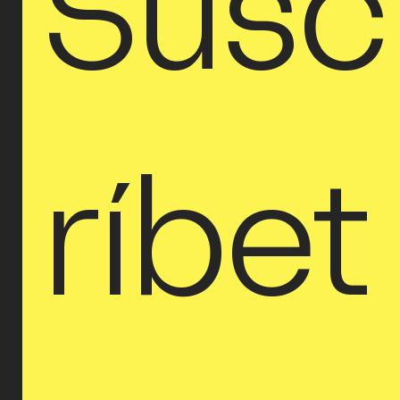
Susc
ríbet