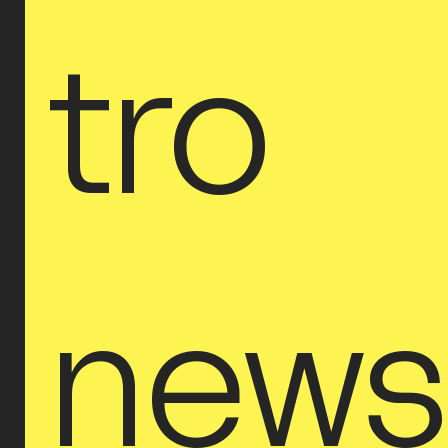
tro 
new