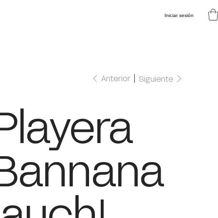
Iniciar sesión
Anterior
Siguiente
Playera
Bannana
¡auch!