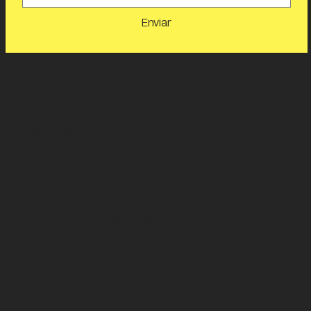
Enviar
HORARIOS
MUSEO
: MARTES A DOMINGO
10:00 A 18:00 H
LUNES CERRADO
DOMINGOS ENTRADA GRATUITA
JARDÍN
: MARTES A DOMINGO
10:00 A 18:00 H
Pet Friendly
BIBLIOTECA
: MARTES A SÁBADO
10:00 A 18:00 H
ENTRADA GRATUITA