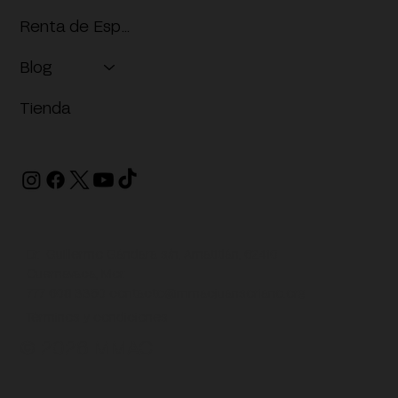
Renta de Espacios
Blog
Tienda
Dr. Guillermo Gándara s/n, Amatitlán, 62410
Cuernavaca, Mor.
777 608 3350
contacto@mmacjuansoriano.org
Términos y condiciones
© 2026 MMAC