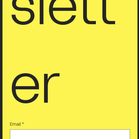
slett
er
Email
*