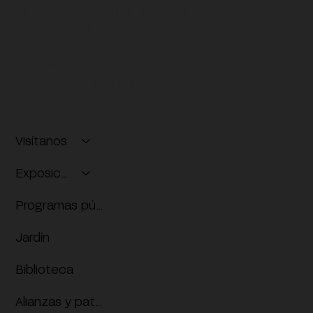
ESTACIONAMIENTO:
MARTES A DOMINGO
10:00 A 18:00 H
ENTRADA GRATUITA EN TU VISITA
TECHADO Y CON SEGURIDAD
ACCESO POR LA ENTRADA PRINCIPAL
Visítanos
Exposiciones
Programas públicos
Jardín
Biblioteca
Alianzas y patrocinios