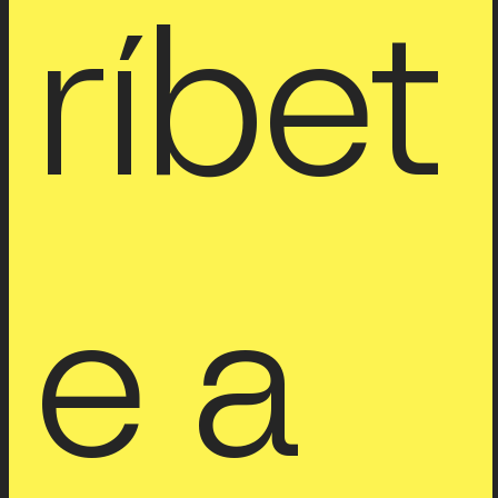
ríbet
e a 