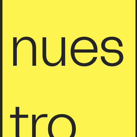
nues
tro 