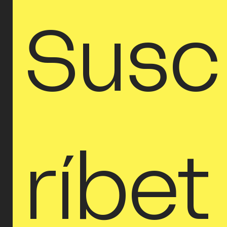
Susc
ríbet