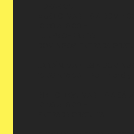
HORARIOS
MUSEO
: MARTES A DOMING
10:00 A 18:00 H
LUNES CERRADO
DOMINGOS ENTRADA GRATU
JARDÍN
: MARTES A DOMING
10:00 A 18:00 H
Pet Friendly
BIBLIOTECA
: MARTES A SÁB
10:00 A 18:00 H
ENTRADA GRATUITA