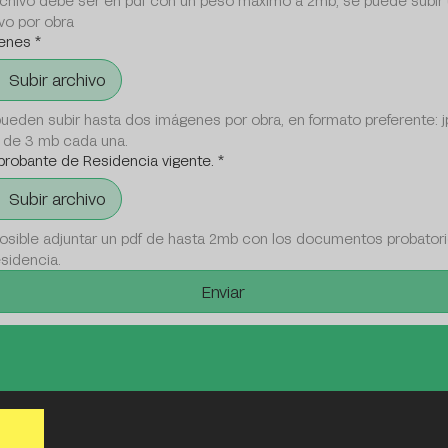
rchivo debe ser en pdf con un peso máximo a 2mb, se puede subir 
vo por obra
enes
*
Subir archivo
ueden subir hasta dos imágenes por obra, en formato preferente: jp
 de 3 mb cada una.
robante de Residencia vigente.
*
Subir archivo
osible adjuntar un pdf de hasta 2mb con los documentos probatori
sidencia.
Enviar