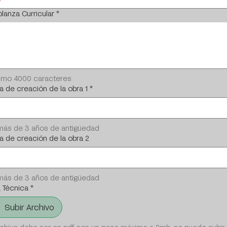
lanza Curricular
*
imo 4000 caracteres
 de creación de la obra 1
*
más de 3 años de antigüedad
a de creación de la obra 2
más de 3 años de antigüedad
a Técnica
*
Subir Archivo