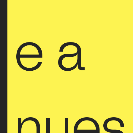
e a 
nues