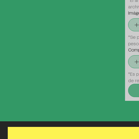
*El a
archi
Imág
*Se p
peso
Comp
*Es p
de re