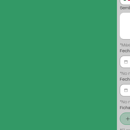
Semb
*Máx
Fecha
*No 
Fech
*No 
Fich