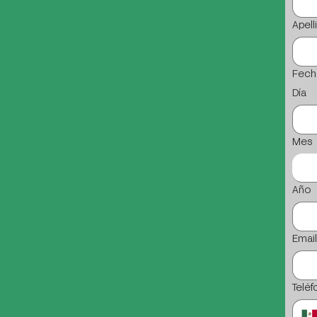
Apell
Fech
Día
Mes
Año
Emai
Teléf