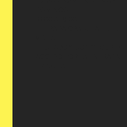
ESTACIONAMIENTO:
MARTES
DOMINGO
10:00 A 18:00 H
ENTRADA GRATUITA EN TU
VISITA
TECHADO Y CON SEGURIDA
ACCESO POR LA ENTRADA
PRINCIPAL