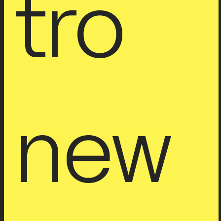
tro 
new