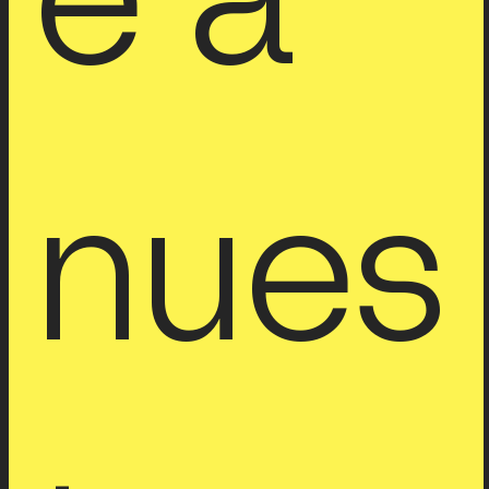
e a 
nues