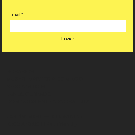
Email
*
Enviar
HORARIOS
MUSEO
: MARTES A DOMINGO
10:00 A 18:00 H
LUNES CERRADO
DOMINGOS ENTRADA GRATUITA
JARDÍN
: MARTES A DOMINGO
10:00 A 18:00 H
Pet Friendly