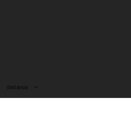
BIBLIOTECA
: MARTES A SÁBADO
10:00 A 18:00 H
ENTRADA GRATUITA
ESTACIONAMIENTO:
MARTES A DOMINGO
10:00 A 18:00 H
ENTRADA GRATUITA EN TU VISITA
TECHADO Y CON SEGURIDAD
ACCESO POR LA ENTRADA PRINCIPAL
Visítanos
Exposiciones
Programas públicos