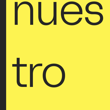
nues
tro 