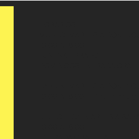
HORARIOS
MUSEO
: MARTES A DOMING
10:00 A 18:00 H
LUNES CERRADO
DOMINGOS ENTRADA GRATU
JARDÍN
: MARTES A DOMING
10:00 A 18:00 H
Pet Friendly
BIBLIOTECA
: MARTES A SÁB
10:00 A 18:00 H
ENTRADA GRATUITA