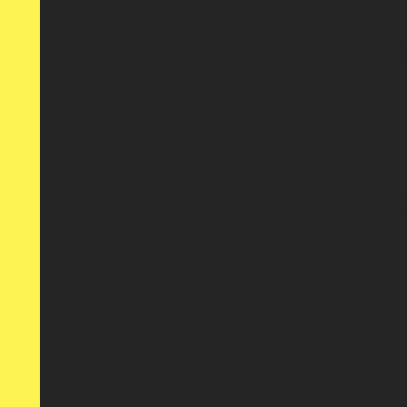
ESTACIONAMIENTO:
MARTES
DOMINGO
10:00 A 18:00 H
ENTRADA GRATUITA EN TU
VISITA
TECHADO Y CON SEGURIDA
ACCESO POR LA ENTRADA
PRINCIPAL