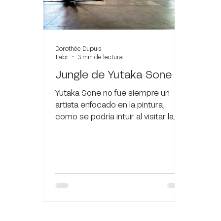
Dorothée Dupuis
1 abr
3 min de lectura
Jungle de Yutaka Sone
Yutaka Sone no fue siempre un
artista enfocado en la pintura,
como se podría intuir al visitar la
presente exposición en el MMAC.
En efecto, Yutaka Sone emerge
dentro del panorama conceptual
de la década de 1990, cuando el
mundo del arte se encaminaba
hacia una globalización sin
precedentes de sus formas y
narrativas. Formado como