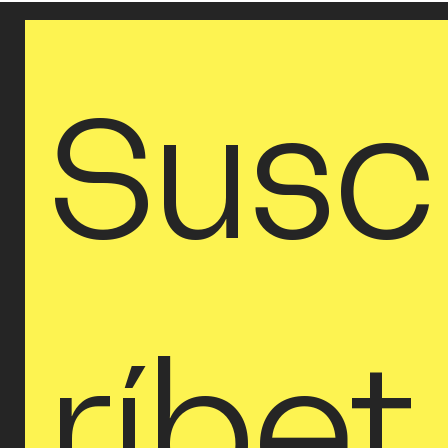
arquitecto en Japón, país que
atravesaba entonces un milagro
económico, pronto intuye la
necesidad de emanciparse del
Susc
provincialismo cultural que c
ríbet