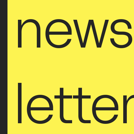
new
lette