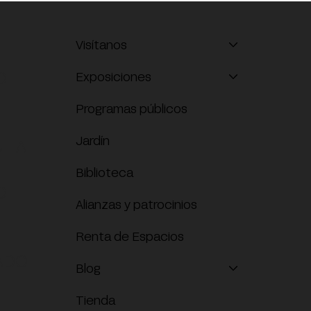
Visítanos
O
Exposiciones
Programas públicos
Jardín
ITA
Biblioteca
O
Alianzas y patrocinios
Renta de Espacios
ADO
Blog
Tienda