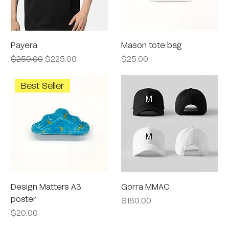
Payera
Mason tote bag
Precio
Precio de oferta
Precio
$250.00
$225.00
$25.00
Best Seller
Design Matters A3
Gorra MMAC
poster
Precio
$180.00
Precio
$20.00