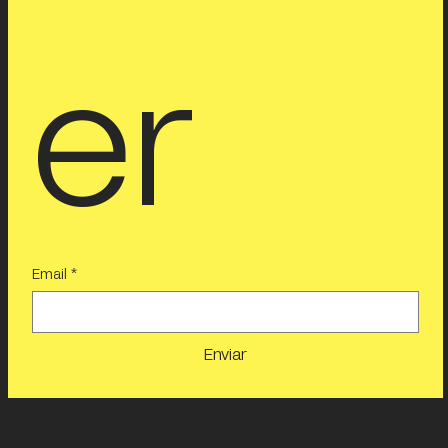
er
Email
*
Enviar