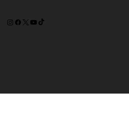
Dr. Guillermo Gándara s/n, Amatitlán, 62410
Cuernavaca, Mor.
777 608 3350
contacto@mmacjuansoriano.org
Términos y condiciones
© 2026 MMAC