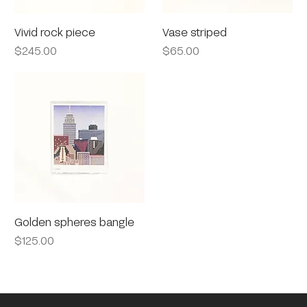
Vivid rock piece
Vase striped
Precio
Precio
$245.00
$65.00
Golden spheres bangle
Precio
$125.00