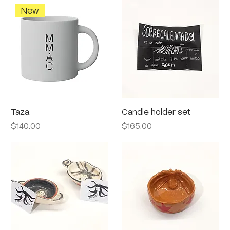
New
Taza
Candle holder set
Precio
Precio
$140.00
$165.00