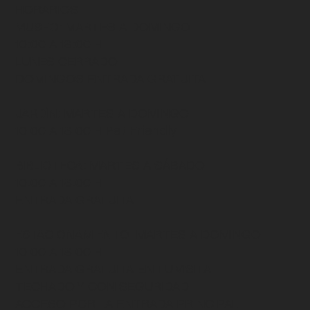
HORARIOS
MUSEO
: MARTES A DOMINGO
10:00 A 18:00 H
LUNES CERRADO
DOMINGOS ENTRADA GRATUITA
JARDÍN
: MARTES A DOMINGO
10:00 A 18:00 H
Pet Friendly
BIBLIOTECA
: MARTES A SÁBADO
10:00 A 18:00 H
ENTRADA GRATUITA
ESTACIONAMIENTO:
MARTES A DOMINGO
10:00 A 18:00 H
ENTRADA GRATUITA EN TU VISITA
TECHADO Y CON SEGURIDAD
ACCESO POR LA ENTRADA PRINCIPAL