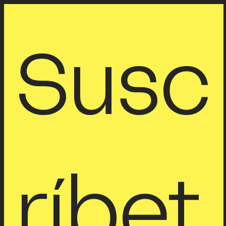
Susc
ríbet