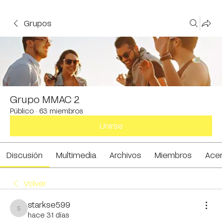
Grupos
Grupo MMAC 2
Público
·
63 miembros
Unirse
Discusión
Multimedia
Archivos
Miembros
Ace
Volver
starkse599
starkse599
hace 31 días