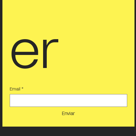
er
Email
*
Enviar