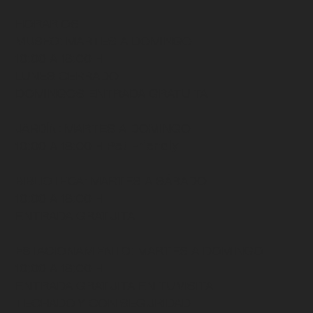
HORARIOS
MUSEO
: MARTES A DOMINGO
10:00 A 18:00 H
LUNES CERRADO
DOMINGOS ENTRADA GRATUITA
JARDÍN
: MARTES A DOMINGO
10:00 A 18:00 H
Pet Friendly
BIBLIOTECA
: MARTES A SÁBADO
10:00 A 18:00 H
ENTRADA GRATUITA
ESTACIONAMIENTO:
MARTES A DOMINGO
10:00 A 18:00 H
ENTRADA GRATUITA EN TU VISITA
TECHADO Y CON SEGURIDAD