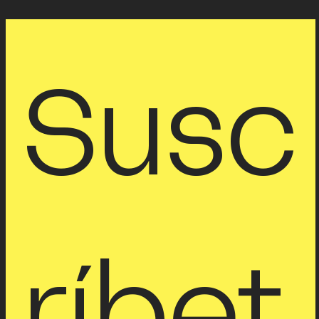
Susc
ríbet