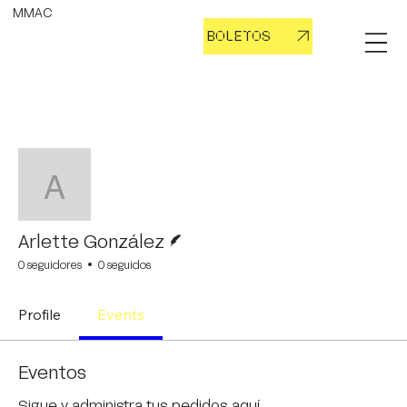
MMAC
BOLETOS
Más
Seguir
Arlette González
Escritor
Arlette González
0 seguidores
0 seguidos
Profile
Events
Eventos
Sigue y administra tus pedidos aquí.