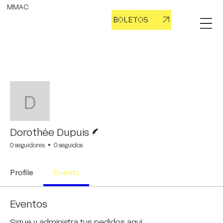
MMAC
BOLETOS
Más
Seguir
Dorothée Dupuis
Escritor
Dorothée Dupuis
0 seguidores
0 seguidos
Profile
Events
Eventos
Sigue y administra tus pedidos aquí.