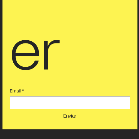
er
Email
*
Enviar