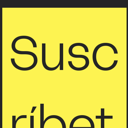
Susc
ríbet