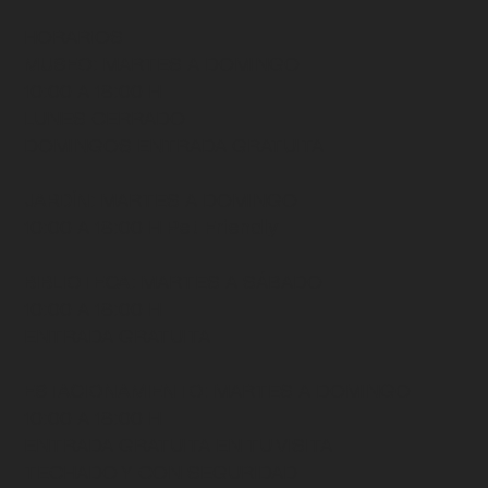
HORARIOS
MUSEO
: MARTES A DOMINGO
10:00 A 18:00 H
LUNES CERRADO
DOMINGOS ENTRADA GRATUITA
JARDÍN
: MARTES A DOMINGO
10:00 A 18:00 H
Pet Friendly
BIBLIOTECA
: MARTES A SÁBADO
10:00 A 18:00 H
ENTRADA GRATUITA
ESTACIONAMIENTO:
MARTES A DOMINGO
10:00 A 18:00 H
ENTRADA GRATUITA EN TU VISITA
TECHADO Y CON SEGURIDAD